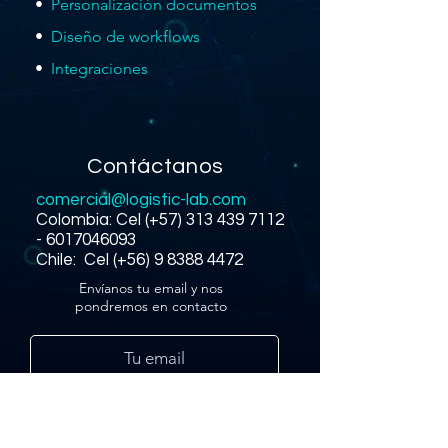
•
Personalización documentos
•
Diseño de workflows
•
Integraciones
Contáctanos
comercial@logistic-lab.com
Colombia: Cel (+57)
313 439 7112
-
6017046093
Chile:
Cel (+56)
9 8388 4472
Envíanos tu email y nos
pondremos en contacto
*
consulta nuestra política de datos personales
Enviar