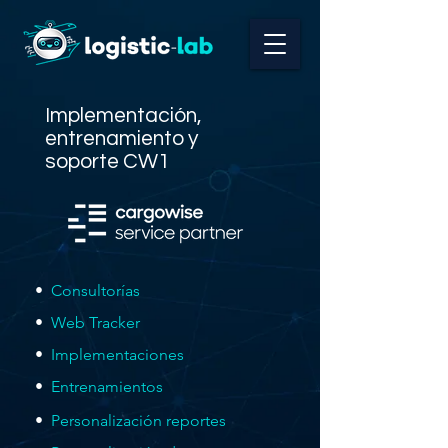
Implementación,
entrenamiento y
soporte CW1
•
Consultorías
•
Web Tracker
•
Implementaciones
•
Entrenamientos
•
Personalización reportes